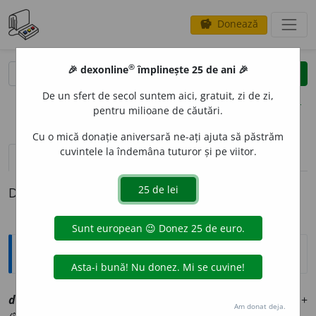
Donează
savings
®
®
🎉 dexonline
împlinește 25 de ani 🎉
caută
clear
search
De un sfert de secol suntem aici, gratuit, zi de zi,
opțiuni
pentru milioane de căutări.
Cu o mică donație aniversară ne-ați ajuta să păstrăm
cuvintele la îndemâna tuturor și pe viitor.
definiții (1)
Definiția cu ID-ul 1071804:
Explicative DEX
1
doplec
a
vtr
[
At:
DLR
ms
/
Pzi:
d
o
plec
/
E:
do
+
Am donat deja.