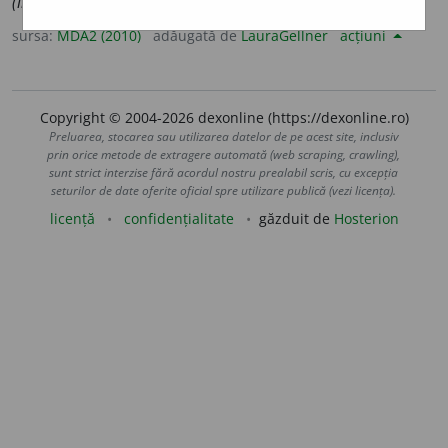
(în)
dupleca
] (
Reg
) A îndupleca.
sursa:
MDA2 (2010)
adăugată de
LauraGellner
acțiuni
Copyright © 2004-2026 dexonline (https://dexonline.ro)
Preluarea, stocarea sau utilizarea datelor de pe acest site, inclusiv
prin orice metode de extragere automată (web scraping, crawling),
sunt strict interzise fără acordul nostru prealabil scris, cu excepția
seturilor de date oferite oficial spre utilizare publică (vezi licența).
licență
confidențialitate
găzduit de
Hosterion