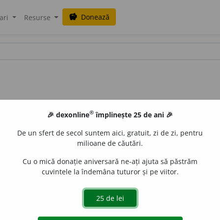
Donează
savings
ari
Resurse
®
🎉 dexonline
împlinește 25 de ani 🎉
De un sfert de secol suntem aici, gratuit, zi de zi, pentru
milioane de căutări.
Cu o mică donație aniversară ne-ați ajuta să păstrăm
cuvintele la îndemâna tuturor și pe viitor.
uraGellner
acțiuni