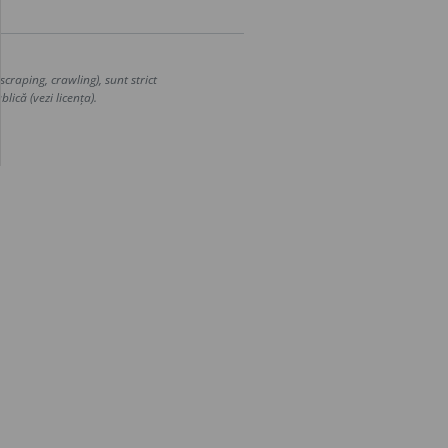
craping, crawling), sunt strict
lică (vezi licența).