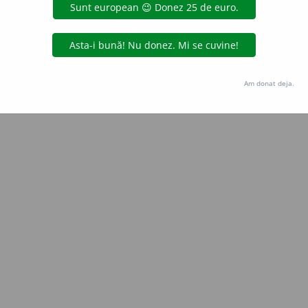
Copyright © 2004-2026 dexonline (https://dexonline.ro)
area datelor de pe acest site, inclusiv prin orice metode de extragere automată (web s
dul nostru prealabil scris, cu excepția seturilor de date oferite oficial spre utilizare pub
Am donat deja.
licență
confidențialitate
găzduit de
Hosterion