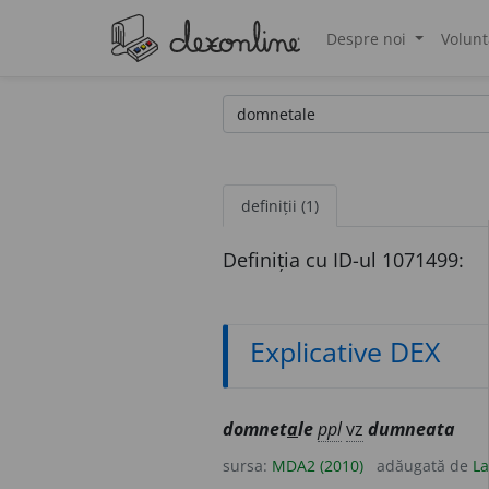
Despre noi
Volunt
®
definiții (1)
Definiția cu ID-ul 1071499:
Explicative DEX
domnet
a
le
ppl
vz
dumneata
sursa:
MDA2 (2010)
adăugată de
La