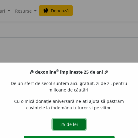
Donează
savings
ari
Resurse
®
🎉 dexonline
împlinește 25 de ani 🎉
De un sfert de secol suntem aici, gratuit, zi de zi, pentru
milioane de căutări.
Cu o mică donație aniversară ne-ați ajuta să păstrăm
cuvintele la îndemâna tuturor și pe viitor.
ace domestic; a (se) îmblînzi. [
Cf.
fr.
domestiquer
].
aGellner
acțiuni