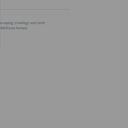
craping, crawling), sunt strict
lică (vezi licența).