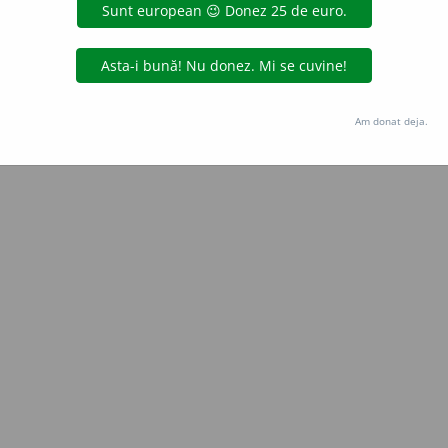
Copyright © 2004-2026 dexonline (https://dexonline.ro)
area datelor de pe acest site, inclusiv prin orice metode de extragere automată (web s
dul nostru prealabil scris, cu excepția seturilor de date oferite oficial spre utilizare pub
Am donat deja.
licență
confidențialitate
găzduit de
Hosterion