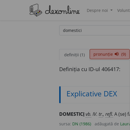
Despre noi
Volunt
®
pronunție
(9)
volume_up
definiții (1)
Definiția cu ID-ul 406417:
Explicative DEX
DOMESTIC
I
vb.
IV.
tr.
,
refl.
A (se) f
sursa:
DN (1986)
adăugată de
Laur