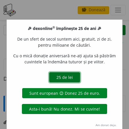
Donează
savings
®
®
🎉 dexonline
împlinește 25 de ani 🎉
caută
clear
search
De un sfert de secol suntem aici, gratuit, zi de zi,
opțiuni
pentru milioane de căutări.
Cu o mică donație aniversară ne-ați ajuta să păstrăm
cuvintele la îndemâna tuturor și pe viitor.
definiții (1)
Definiția cu ID-ul 1071294:
Explicative DEX
doloz
i
v, ~ă
a
vz
dolosiv
Am donat deja.