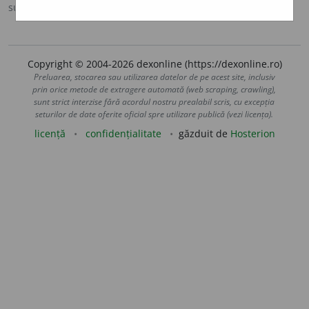
sursa:
MDA2 (2010)
adăugată de
LauraGellner
acțiuni
Copyright © 2004-2026 dexonline (https://dexonline.ro)
Preluarea, stocarea sau utilizarea datelor de pe acest site, inclusiv
prin orice metode de extragere automată (web scraping, crawling),
sunt strict interzise fără acordul nostru prealabil scris, cu excepția
seturilor de date oferite oficial spre utilizare publică (vezi licența).
licență
confidențialitate
găzduit de
Hosterion