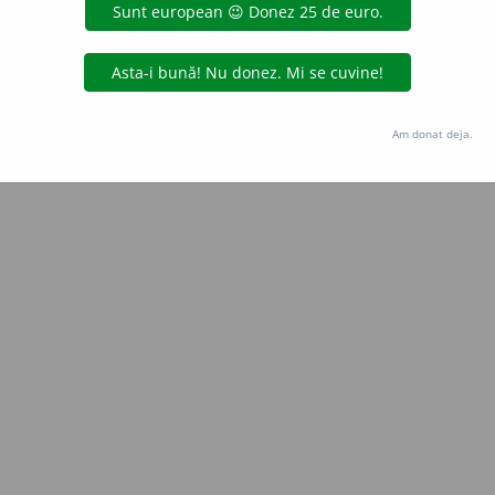
 de
LauraGellner
acțiuni
Copyright © 2004-2026 dexonline (https://dexonline.ro)
area datelor de pe acest site, inclusiv prin orice metode de extragere automată (web s
Am donat deja.
dul nostru prealabil scris, cu excepția seturilor de date oferite oficial spre utilizare pub
licență
confidențialitate
găzduit de
Hosterion