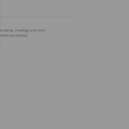
craping, crawling), sunt strict
lică (vezi licența).