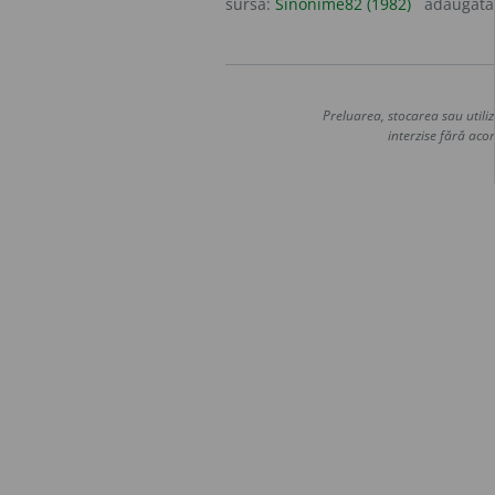
sursa:
Sinonime82 (1982)
adăugată
Preluarea, stocarea sau utiliz
interzise fără acor