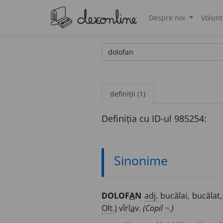
Despre noi
Volunt
®
definiții (1)
Definiția cu ID-ul 985254:
Sinonime
DOLOF
A
N
adj.
bucălai, bucălat, 
Olt.
) vîrl
a
v.
(Copil ~.)