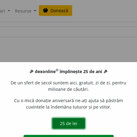
Donează
savings
ari
Resurse
®
🎉 dexonline
împlinește 25 de ani 🎉
De un sfert de secol suntem aici, gratuit, zi de zi, pentru
milioane de căutări.
Cu o mică donație aniversară ne-ați ajuta să păstrăm
cuvintele la îndemâna tuturor și pe viitor.
durduliu, grăsan, grăsuliu, grăsuț, plin, rotofei, rotund, (
r