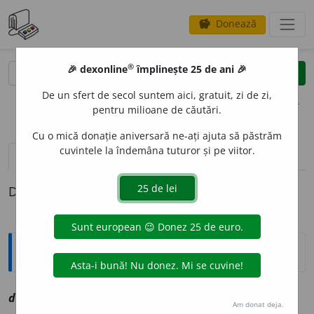
Donează
savings
®
®
🎉 dexonline
împlinește 25 de ani 🎉
caută
clear
search
De un sfert de secol suntem aici, gratuit, zi de zi,
opțiuni
pentru milioane de căutări.
Cu o mică donație aniversară ne-ați ajuta să păstrăm
cuvintele la îndemâna tuturor și pe viitor.
definiții (1)
Definiția cu ID-ul 1070802:
Explicative DEX
doimit
a
le
ppl
vz
dumneata
Am donat deja.