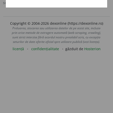
sursa:
MDA2 (2010)
adăugată de
LauraGellner
acțiuni
Copyright © 2004-2026 dexonline (https://dexonline.ro)
Preluarea, stocarea sau utilizarea datelor de pe acest site, inclusiv
prin orice metode de extragere automată (web scraping, crawling),
sunt strict interzise fără acordul nostru prealabil scris, cu excepția
seturilor de date oferite oficial spre utilizare publică (vezi licența).
licență
confidențialitate
găzduit de
Hosterion