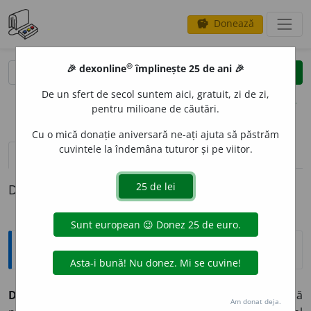
Donează
savings
®
®
🎉 dexonline
împlinește 25 de ani 🎉
caută
clear
search
De un sfert de secol suntem aici, gratuit, zi de zi,
opțiuni
pentru milioane de căutări.
Cu o mică donație aniversară ne-ați ajuta să păstrăm
cuvintele la îndemâna tuturor și pe viitor.
definiții (1)
Definiția cu ID-ul 52582:
Explicative DEX
DIXTU
O
R,
dixtuoare,
s. n.
Lucrare muzicală compusă
Am donat deja.