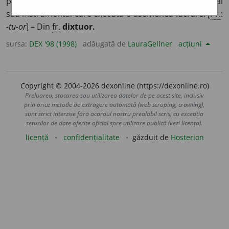
pentru zece voci sau zece instrumente; ansamblu vocal
sau instrumental care execută o asemenea lucrare. [
Pr.
:
-tu-or
] – Din
fr.
dixtuor.
sursa:
DEX '98 (1998)
adăugată de
LauraGellner
acțiuni
Copyright © 2004-2026 dexonline (https://dexonline.ro)
Preluarea, stocarea sau utilizarea datelor de pe acest site, inclusiv
prin orice metode de extragere automată (web scraping, crawling),
sunt strict interzise fără acordul nostru prealabil scris, cu excepția
seturilor de date oferite oficial spre utilizare publică (vezi licența).
licență
confidențialitate
găzduit de
Hosterion