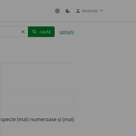
Anonim
language
dark_mode
person
caută
opțiuni
clear
search
 aspecte (mai) numeroase și (mai)