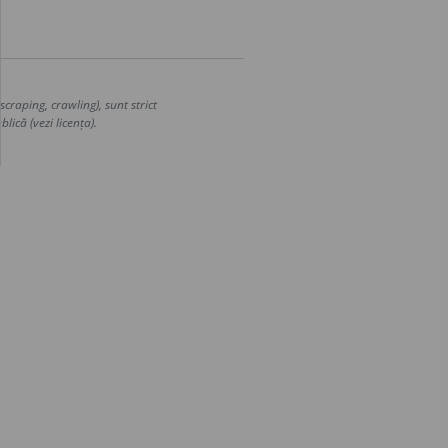
craping, crawling), sunt strict
lică (vezi licența).