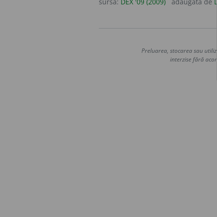
sursa:
DEX '09 (2009)
adăugată de
Preluarea, stocarea sau utiliz
interzise fără acor