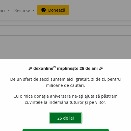
Donează
savings
ari
Resurse
®
🎉 dexonline
împlinește 25 de ani 🎉
De un sfert de secol suntem aici, gratuit, zi de zi, pentru
milioane de căutări.
Cu o mică donație aniversară ne-ați ajuta să păstrăm
cuvintele la îndemâna tuturor și pe viitor.
nz.
A face ca un lucru, un proces, o acțiune etc. să prezinte
diversificare.