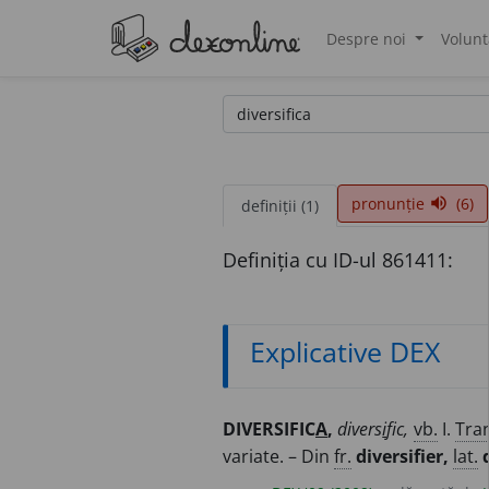
Despre noi
Volunt
®
pronunție
(6)
volume_up
definiții (1)
Definiția cu ID-ul 861411:
Explicative DEX
DIVERSIFIC
A
,
divers
i
fic,
vb.
I.
Tra
variate. – Din
fr.
diversifier,
lat.