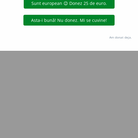
LauraGellner
acțiuni
Copyright © 2004-2026 dexonline (https://dexonline.ro)
area datelor de pe acest site, inclusiv prin orice metode de extragere automată (web s
Am donat deja.
dul nostru prealabil scris, cu excepția seturilor de date oferite oficial spre utilizare pub
licență
confidențialitate
găzduit de
Hosterion