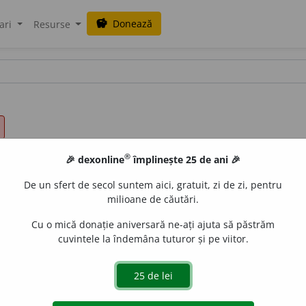
Donează
savings
ari
Resurse
®
🎉 dexonline
împlinește 25 de ani 🎉
De un sfert de secol suntem aici, gratuit, zi de zi, pentru
milioane de căutări.
Cu o mică donație aniversară ne-ați ajuta să păstrăm
cuvintele la îndemâna tuturor și pe viitor.
nt, drăguț, plăcut.
(Un spectacol ~.)
 de
LauraGellner
acțiuni