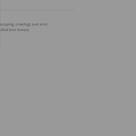
craping, crawling), sunt strict
lică (vezi licența).