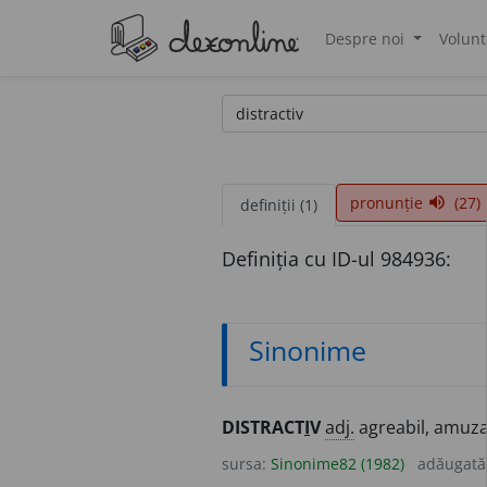
Despre noi
Volunt
®
pronunție
(27)
volume_up
definiții (1)
Definiția cu ID-ul 984936:
Sinonime
DISTRACT
I
V
adj.
agreabil, amuza
sursa:
Sinonime82 (1982)
adăugată