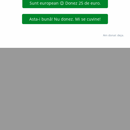
Copyright © 2004-2026 dexonline (https://dexonline.ro)
area datelor de pe acest site, inclusiv prin orice metode de extragere automată (web s
dul nostru prealabil scris, cu excepția seturilor de date oferite oficial spre utilizare pub
Am donat deja.
licență
confidențialitate
găzduit de
Hosterion