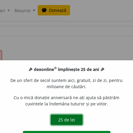
Donează
savings
ari
Resurse
®
🎉 dexonline
împlinește 25 de ani 🎉
De un sfert de secol suntem aici, gratuit, zi de zi, pentru
milioane de căutări.
Cu o mică donație aniversară ne-ați ajuta să păstrăm
cuvintele la îndemâna tuturor și pe viitor.
cepe, (rar) a pric
e
pe.
(Se făcuse ziuă și ~ bine obiectele.)
2.
a
ția, a se preciza, a se profila, a se proiecta, a se reliefa
i, a diferenția, a discerne, a discrimina, (
înv.
și
pop.
) a os