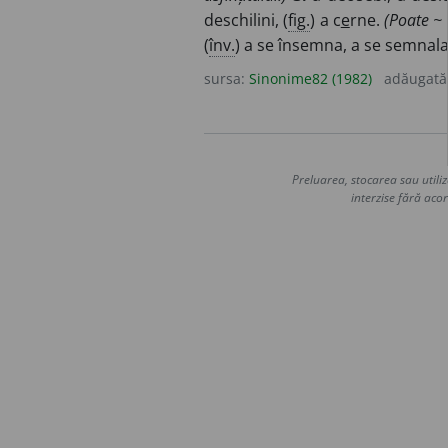
deschilini, (
fig.
) a c
e
rne.
(Poate ~ 
(
înv.
) a se însemna, a se semnala,
sursa:
Sinonime82 (1982)
adăugată
Preluarea, stocarea sau utiliz
interzise fără acor