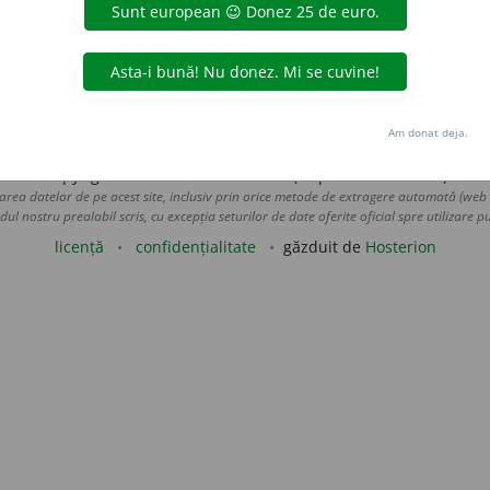
cu ușurință culorile)
4.
a se deosebi, a se evidenția, a se ilust
 a se vesti.
(Prin ce s-a ~ interpretarea lui?)
 de
LauraGellner
acțiuni
Am donat deja.
Copyright © 2004-2026 dexonline (https://dexonline.ro)
area datelor de pe acest site, inclusiv prin orice metode de extragere automată (web s
dul nostru prealabil scris, cu excepția seturilor de date oferite oficial spre utilizare pub
licență
confidențialitate
găzduit de
Hosterion