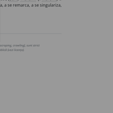
ra, a se remarca, a se singulariza,
craping, crawling), sunt strict
lică (vezi licența).