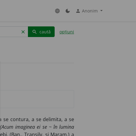
Anonim
language
dark_mode
person
caută
opțiuni
clear
search
 se contura, a se delimita, a se
.
(Acum imaginea ei se ~ în lumina
ebi, (
Ban.
,
Transilv.
și
Maram.
) a