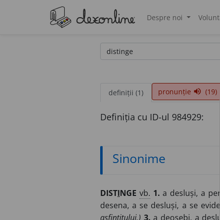
Despre noi
Volunt
®
pronunție
(19)
volume_up
definiții (1)
Definiția cu ID-ul 984929:
Sinonime
DIST
I
NGE
vb.
1.
a desluși, a per
desena, a se desluși, a se eviden
asfințitului.)
3.
a deosebi, a desluș