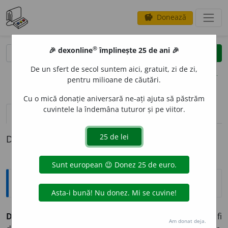
Donează
savings
®
®
🎉 dexonline
împlinește 25 de ani 🎉
caută
clear
search
De un sfert de secol suntem aici, gratuit, zi de zi,
opțiuni
pentru milioane de căutări.
Cu o mică donație aniversară ne-ați ajuta să păstrăm
cuvintele la îndemâna tuturor și pe viitor.
pronunție
(35)
volume_up
definiții (1)
Definiția cu ID-ul 52237:
Explicative DEX
DISPONIBILIT
A
TE,
disponibilități,
s. f.
1.
Însușirea de a fi
Am donat deja.