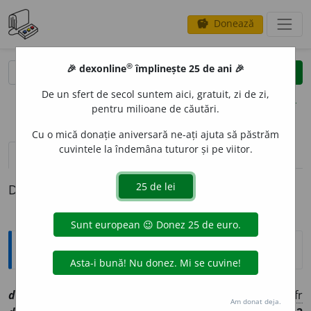
Donează
savings
®
®
🎉 dexonline
împlinește 25 de ani 🎉
caută
clear
search
De un sfert de secol suntem aici, gratuit, zi de zi,
opțiuni
pentru milioane de căutări.
Cu o mică donație aniversară ne-ați ajuta să păstrăm
cuvintele la îndemâna tuturor și pe viitor.
pronunție
(35)
volume_up
definiții (1)
Definiția cu ID-ul 1069087:
Explicative DEX
disponibilit
a
te
sf
[
At:
NEGULICI /
Pl:
~t
ă
ți
/
E:
fr
Am donat deja.