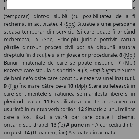
disponibilité
]
1
Inexistență a unei destinații precise.
2
Libertate de utilizare.
3
(
D.
oameni;
îlav
)
În ~
Scos
(temporar) dintr-o slujbă (cu posibilitatea de a fi
rechemat în activitate).
4
(
Spc
) Situație a unei persoane
scoasă temporar din serviciu (și care poate fi oricând
rechemată).
5
(
Spc
) Principiu juridic potrivit căruia
părțile dintr-un proces civil pot să dispună asupra
dreptului în discuție și a mijloacelor procedurale.
6
(
Mpl
)
Bunuri materiale de care se poate dispune.
7
(
Mpl
)
Rezerve care stau la dispoziție.
8
(
Îs
)
~tăți bugetare
Sume
de bani nefolosite care constituie rezerva unei instituții.
9
(
Fig
) Înclinare către ceva
10
(
Mpl
) Stare sufletească în
care sentimentele și rațiunea se manifestă libere și în
plenitudinea lor.
11
Posibilitate a cuvintelor de a veni cu
ușurință în mintea vorbitorilor.
12
Situație a unui militar
care a fost lăsat la vatră, dar care poate fi chemat
oricând sub drapel.
13
(
Îe
)
A pune în ~
A concedia dintr-
un post.
14
(
D.
oameni;
îae
) A scoate din armată.