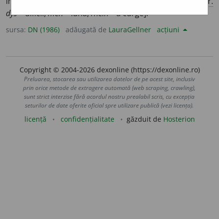
însoțită de obicei de dureri. [<
fr.
dysménorrhée,
cf.
gr.
dys
– dificil,
men
– lună,
rhein
– a curge].
sursa:
DN (1986)
adăugată de
LauraGellner
acțiuni
Copyright © 2004-2026 dexonline (https://dexonline.ro)
Preluarea, stocarea sau utilizarea datelor de pe acest site, inclusiv
prin orice metode de extragere automată (web scraping, crawling),
sunt strict interzise fără acordul nostru prealabil scris, cu excepția
seturilor de date oferite oficial spre utilizare publică (vezi licența).
licență
confidențialitate
găzduit de
Hosterion