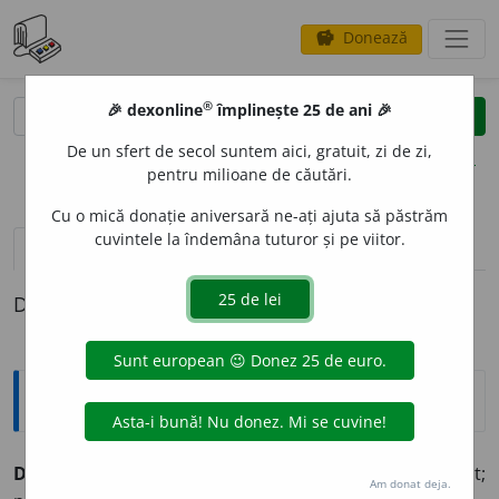
Donează
savings
®
®
🎉 dexonline
împlinește 25 de ani 🎉
caută
clear
search
De un sfert de secol suntem aici, gratuit, zi de zi,
opțiuni
pentru milioane de căutări.
Cu o mică donație aniversară ne-ați ajuta să păstrăm
cuvintele la îndemâna tuturor și pe viitor.
pronunție
(45)
volume_up
definiții (1)
Definiția cu ID-ul 860994:
Explicative DEX
DISCUT
A
BIL, -Ă,
discutabili, -e,
adj.
Care poate fi discutat;
Am donat deja.