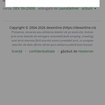
neconvingător, îndoielnic. – Din
fr.
discutable.
sursa:
DEX '09 (2009)
adăugată de
LauraGellner
acțiuni
Copyright © 2004-2026 dexonline (https://dexonline.ro)
Preluarea, stocarea sau utilizarea datelor de pe acest site, inclusiv
prin orice metode de extragere automată (web scraping, crawling),
sunt strict interzise fără acordul nostru prealabil scris, cu excepția
seturilor de date oferite oficial spre utilizare publică (vezi licența).
licență
confidențialitate
găzduit de
Hosterion