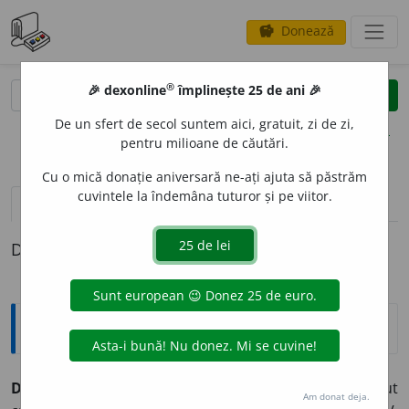
Donează
savings
®
®
🎉 dexonline
împlinește 25 de ani 🎉
caută
clear
search
De un sfert de secol suntem aici, gratuit, zi de zi,
opțiuni
pentru milioane de căutări.
Cu o mică donație aniversară ne-ați ajuta să păstrăm
cuvintele la îndemâna tuturor și pe viitor.
pronunție
(6)
volume_up
definiții (1)
Definiția cu ID-ul 860942:
Explicative DEX
DISCREDIT
A
T, -Ă,
discreditați, -te,
adj.
Care și-a pierdut
Am donat deja.