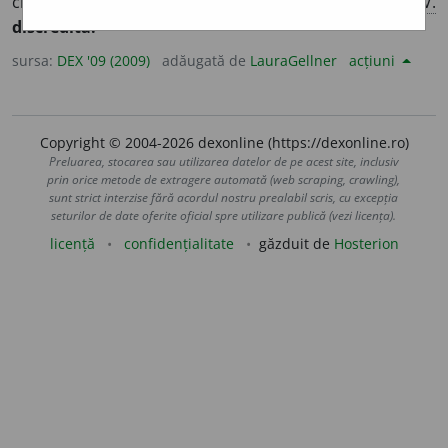
creditul, considerația, bunul renume; compromis. –
V.
discredita.
sursa:
DEX '09 (2009)
adăugată de
LauraGellner
acțiuni
Copyright © 2004-2026 dexonline (https://dexonline.ro)
Preluarea, stocarea sau utilizarea datelor de pe acest site, inclusiv
prin orice metode de extragere automată (web scraping, crawling),
sunt strict interzise fără acordul nostru prealabil scris, cu excepția
seturilor de date oferite oficial spre utilizare publică (vezi licența).
licență
confidențialitate
găzduit de
Hosterion