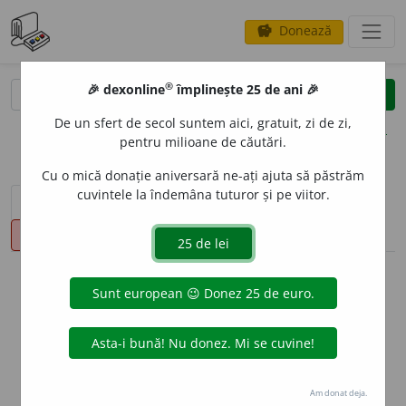
Donează
savings
®
®
🎉 dexonline
împlinește 25 de ani 🎉
caută
clear
search
De un sfert de secol suntem aici, gratuit, zi de zi,
opțiuni
pentru milioane de căutări.
Cu o mică donație aniversară ne-ați ajuta să păstrăm
cuvintele la îndemâna tuturor și pe viitor.
sinteza definițiilor (1)
definiții (13)
declinări
pronunție
(11)
volume_up
info
Aceste definiții sunt compilate de
echipa dexonline. Definițiile
originale se află pe fila
definiții
.
info
Puteți reordona filele pe pagina de
preferințe
.
Am donat deja.
ascunde