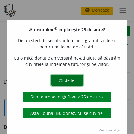
Donează
savings
®
®
🎉 dexonline
împlinește 25 de ani 🎉
caută
clear
search
De un sfert de secol suntem aici, gratuit, zi de zi,
opțiuni
pentru milioane de căutări.
Cu o mică donație aniversară ne-ați ajuta să păstrăm
cuvintele la îndemâna tuturor și pe viitor.
definiții (1)
Definiția cu ID-ul 60239:
Explicative DEX
DIOR
A
M
s. n.
v.
dioramă.
Am donat deja.