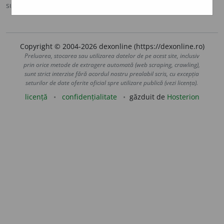
sursa:
DEX '98 (1998)
adăugată de
LauraGellner
acțiuni
Copyright © 2004-2026 dexonline (https://dexonline.ro)
Preluarea, stocarea sau utilizarea datelor de pe acest site, inclusiv
prin orice metode de extragere automată (web scraping, crawling),
sunt strict interzise fără acordul nostru prealabil scris, cu excepția
seturilor de date oferite oficial spre utilizare publică (vezi licența).
licență
confidențialitate
găzduit de
Hosterion