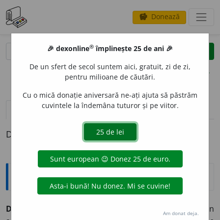
Donează
savings
®
®
🎉 dexonline
împlinește 25 de ani 🎉
caută
clear
search
De un sfert de secol suntem aici, gratuit, zi de zi,
opțiuni
pentru milioane de căutări.
Cu o mică donație aniversară ne-ați ajuta să păstrăm
cuvintele la îndemâna tuturor și pe viitor.
pronunție
(17)
volume_up
definiții (1)
Definiția cu ID-ul 860648:
Explicative DEX
DINAST
I
E,
dinastii,
s. f.
Succesiune de suverani din
Am donat deja.