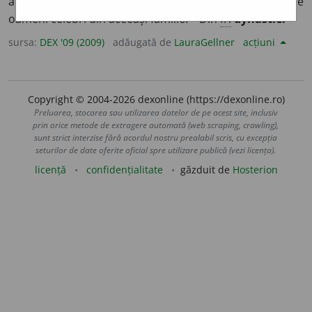
aceeași familie; familie domnitoare. ♦ Succesiune de
oameni celebri din aceeași familie. – Din
fr.
dynastie.
sursa:
DEX '09 (2009)
adăugată de
LauraGellner
acțiuni
Copyright © 2004-2026 dexonline (https://dexonline.ro)
Preluarea, stocarea sau utilizarea datelor de pe acest site, inclusiv
prin orice metode de extragere automată (web scraping, crawling),
sunt strict interzise fără acordul nostru prealabil scris, cu excepția
seturilor de date oferite oficial spre utilizare publică (vezi licența).
licență
confidențialitate
găzduit de
Hosterion