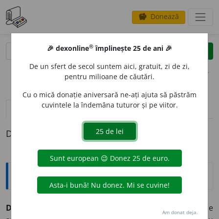
Donează
savings
®
®
🎉 dexonline
împlinește 25 de ani 🎉
caută
clear
search
De un sfert de secol suntem aici, gratuit, zi de zi,
opțiuni
pentru milioane de căutări.
Cu o mică donație aniversară ne-ați ajuta să păstrăm
cuvintele la îndemâna tuturor și pe viitor.
pronunție
(17)
volume_up
definiții (1)
Definiția cu ID-ul 60197:
Explicative DEX
DINAST
I
E,
dinastii,
s. f.
Familie ai cărei membri se
Am donat deja.