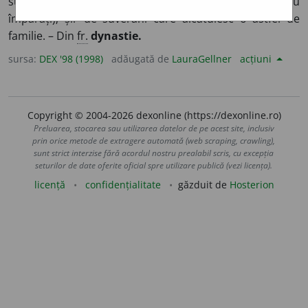
succedă la cârma unui stat (ca principi, regi sau
împărați); șir de suverani care alcătuiesc o astfel de
familie. – Din
fr.
dynastie.
sursa:
DEX '98 (1998)
adăugată de
LauraGellner
acțiuni
Copyright © 2004-2026 dexonline (https://dexonline.ro)
Preluarea, stocarea sau utilizarea datelor de pe acest site, inclusiv
prin orice metode de extragere automată (web scraping, crawling),
sunt strict interzise fără acordul nostru prealabil scris, cu excepția
seturilor de date oferite oficial spre utilizare publică (vezi licența).
licență
confidențialitate
găzduit de
Hosterion