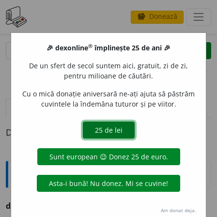
Donează
savings
®
®
🎉 dexonline
împlinește 25 de ani 🎉
caută
clear
search
De un sfert de secol suntem aici, gratuit, zi de zi,
opțiuni
pentru milioane de căutări.
Cu o mică donație aniversară ne-ați ajuta să păstrăm
cuvintele la îndemâna tuturor și pe viitor.
pronunție
(50)
volume_up
definiții (1)
Definiția cu ID-ul 240831:
Ortografice DOOM
din
prep.
Am donat deja.