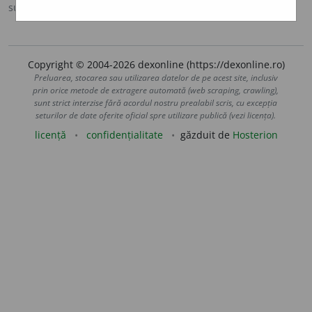
sursa:
Ortografic (2002)
adăugată de
siveco
acțiuni
Copyright © 2004-2026 dexonline (https://dexonline.ro)
Preluarea, stocarea sau utilizarea datelor de pe acest site, inclusiv
prin orice metode de extragere automată (web scraping, crawling),
sunt strict interzise fără acordul nostru prealabil scris, cu excepția
seturilor de date oferite oficial spre utilizare publică (vezi licența).
licență
confidențialitate
găzduit de
Hosterion