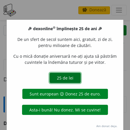
Donează
savings
®
®
🎉 dexonline
împlinește 25 de ani 🎉
caută
clear
search
De un sfert de secol suntem aici, gratuit, zi de zi,
opțiuni
pentru milioane de căutări.
Cu o mică donație aniversară ne-ați ajuta să păstrăm
cuvintele la îndemâna tuturor și pe viitor.
definiții (1)
Definiția cu ID-ul 860619:
Explicative DEX
D
I
MON
s. m.
v.
demon.
Am donat deja.