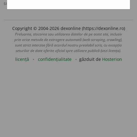
sursa:
DEX '09 (2009)
adăugată de
LauraGellner
acțiuni
Copyright © 2004-2026 dexonline (https://dexonline.ro)
Preluarea, stocarea sau utilizarea datelor de pe acest site, inclusiv
prin orice metode de extragere automată (web scraping, crawling),
sunt strict interzise fără acordul nostru prealabil scris, cu excepția
seturilor de date oferite oficial spre utilizare publică (vezi licența).
licență
confidențialitate
găzduit de
Hosterion