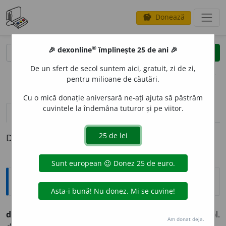
Donează
savings
®
®
🎉 dexonline
împlinește 25 de ani 🎉
caută
clear
search
De un sfert de secol suntem aici, gratuit, zi de zi,
opțiuni
pentru milioane de căutări.
Cu o mică donație aniversară ne-ați ajuta să păstrăm
cuvintele la îndemâna tuturor și pe viitor.
pronunție
(4)
volume_up
definiții (1)
Definiția cu ID-ul 240819:
Ortografice DOOM
diminut
i
v
adj. m., pl.
diminut
i
vi;
f. sg.
diminut
i
vă,
pl.
Am donat deja.