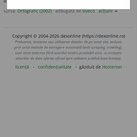
diminut
i
ve
sursa:
Ortografic (2002)
adăugată de
siveco
acțiuni
Copyright © 2004-2026 dexonline (https://dexonline.ro)
Preluarea, stocarea sau utilizarea datelor de pe acest site, inclusiv
prin orice metode de extragere automată (web scraping, crawling),
sunt strict interzise fără acordul nostru prealabil scris, cu excepția
seturilor de date oferite oficial spre utilizare publică (vezi licența).
licență
confidențialitate
găzduit de
Hosterion