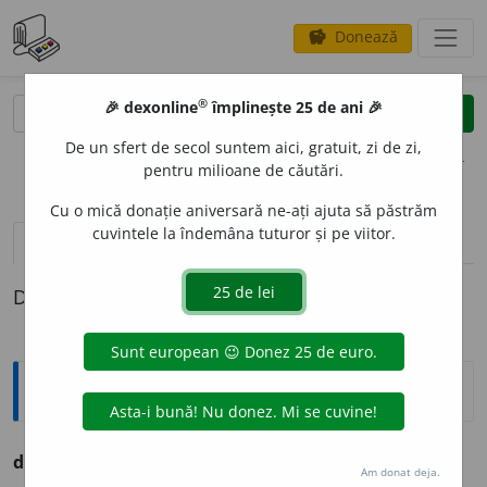
Donează
savings
®
®
🎉 dexonline
împlinește 25 de ani 🎉
caută
clear
search
De un sfert de secol suntem aici, gratuit, zi de zi,
opțiuni
pentru milioane de căutări.
Cu o mică donație aniversară ne-ați ajuta să păstrăm
cuvintele la îndemâna tuturor și pe viitor.
pronunție
(50)
volume_up
definiții (1)
Definiția cu ID-ul 240680:
Ortografice DOOM
dific
i
l
adj. m., pl.
dific
i
li;
f. sg.
dific
i
lă,
pl.
dific
i
le
Am donat deja.