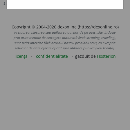
sursa:
Ortografic (2002)
adăugată de
siveco
acțiuni
Copyright © 2004-2026 dexonline (https://dexonline.ro)
Preluarea, stocarea sau utilizarea datelor de pe acest site, inclusiv
prin orice metode de extragere automată (web scraping, crawling),
sunt strict interzise fără acordul nostru prealabil scris, cu excepția
seturilor de date oferite oficial spre utilizare publică (vezi licența).
licență
confidențialitate
găzduit de
Hosterion