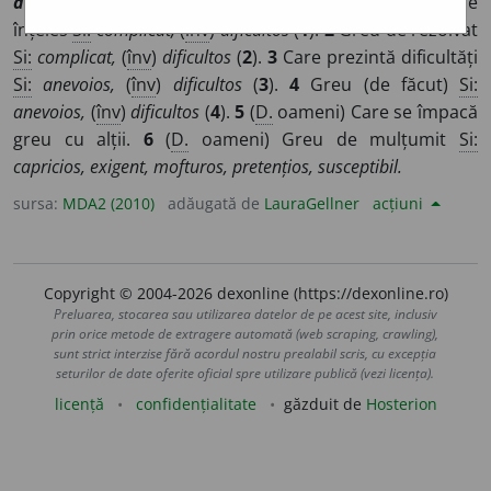
difficile,
it
difficile,
lat
difficilis
]
1
Care este greu de
înțeles
Si:
complicat,
(
înv
)
dificultos
(
1
).
2
Greu de rezolvat
Si:
complicat,
(
înv
)
dificultos
(
2
).
3
Care prezintă dificultăți
Si:
anevoios,
(
înv
)
dificultos
(
3
).
4
Greu (de făcut)
Si:
anevoios,
(
înv
)
dificultos
(
4
).
5
(
D.
oameni) Care se împacă
greu cu alții.
6
(
D.
oameni) Greu de mulțumit
Si:
capricios, exigent, mofturos, pretențios, susceptibil.
sursa:
MDA2 (2010)
adăugată de
LauraGellner
acțiuni
Copyright © 2004-2026 dexonline (https://dexonline.ro)
Preluarea, stocarea sau utilizarea datelor de pe acest site, inclusiv
prin orice metode de extragere automată (web scraping, crawling),
sunt strict interzise fără acordul nostru prealabil scris, cu excepția
seturilor de date oferite oficial spre utilizare publică (vezi licența).
licență
confidențialitate
găzduit de
Hosterion