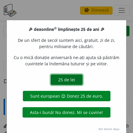
Donează
savings
®
®
🎉 dexonline
împlinește 25 de ani 🎉
caută
clear
search
De un sfert de secol suntem aici, gratuit, zi de zi,
opțiuni
pentru milioane de căutări.
Cu o mică donație aniversară ne-ați ajuta să păstrăm
cuvintele la îndemâna tuturor și pe viitor.
pronunție
(50)
volume_up
definiții (1)
Definiția cu ID-ul 1066415:
Explicative DEX
dific
i
l, ~ă
a
[
At:
HELIADE, O. II, 157 /
Pl:
~i, ~e
/
E:
fr
Am donat deja.