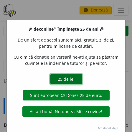
Donează
savings
®
®
🎉 dexonline
împlinește 25 de ani 🎉
caută
clear
search
De un sfert de secol suntem aici, gratuit, zi de zi,
opțiuni
pentru milioane de căutări.
Cu o mică donație aniversară ne-ați ajuta să păstrăm
cuvintele la îndemâna tuturor și pe viitor.
pronunție
(20)
volume_up
definiții (1)
Definiția cu ID-ul 860129:
Explicative DEX
DIALOG
A
,
dialoghez,
vb.
I.
Intranz.
A întreține o
Am donat deja.