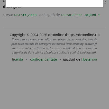
conversație, a vorbi cu cineva. [
Pr.
:
di-a-
] – Din
fr.
dialoguer.
sursa:
DEX '09 (2009)
adăugată de
LauraGellner
acțiuni
Copyright © 2004-2026 dexonline (https://dexonline.ro)
Preluarea, stocarea sau utilizarea datelor de pe acest site, inclusiv
prin orice metode de extragere automată (web scraping, crawling),
sunt strict interzise fără acordul nostru prealabil scris, cu excepția
seturilor de date oferite oficial spre utilizare publică (vezi licența).
licență
confidențialitate
găzduit de
Hosterion