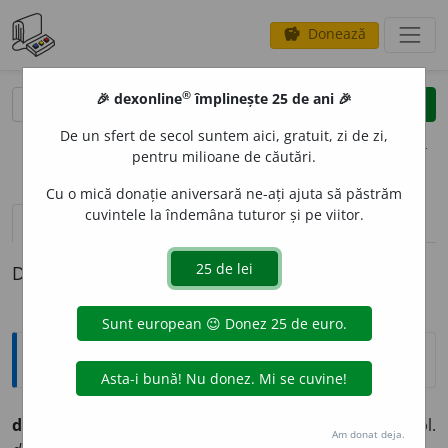
Donează
savings
®
®
🎉 dexonline
împlinește 25 de ani 🎉
caută
clear
search
De un sfert de secol suntem aici, gratuit, zi de zi,
opțiuni
pentru milioane de căutări.
Cu o mică donație aniversară ne-ați ajuta să păstrăm
cuvintele la îndemâna tuturor și pe viitor.
pronunție
(20)
volume_up
definiții (1)
Definiția cu ID-ul 240517:
Ortografice DOOM
dialog
a
vb. (sil.
di-a-
), ind. prez. 1 sg.
dialogh
e
z,
3 sg. și pl.
Am donat deja.