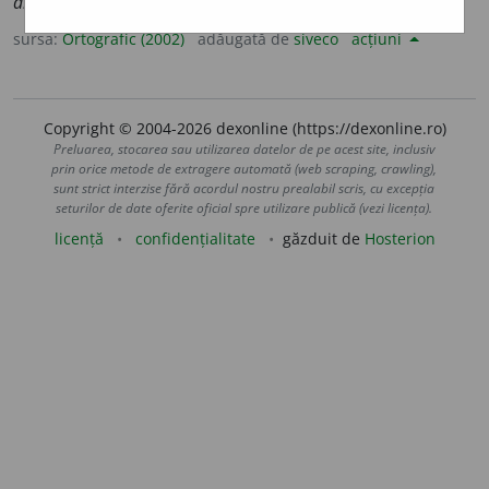
dialoghe
a
ză
sursa:
Ortografic (2002)
adăugată de
siveco
acțiuni
Copyright © 2004-2026 dexonline (https://dexonline.ro)
Preluarea, stocarea sau utilizarea datelor de pe acest site, inclusiv
prin orice metode de extragere automată (web scraping, crawling),
sunt strict interzise fără acordul nostru prealabil scris, cu excepția
seturilor de date oferite oficial spre utilizare publică (vezi licența).
licență
confidențialitate
găzduit de
Hosterion