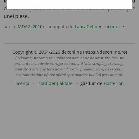
dialoguer
]
1
vi
A întreține o conversație.
2
vi
A vorbi cu
cineva.
3
vtf
A face să vorbească între ele personajele
unei piese.
sursa:
MDA2 (2010)
adăugată de
LauraGellner
acțiuni
Copyright © 2004-2026 dexonline (https://dexonline.ro)
Preluarea, stocarea sau utilizarea datelor de pe acest site, inclusiv
prin orice metode de extragere automată (web scraping, crawling),
sunt strict interzise fără acordul nostru prealabil scris, cu excepția
seturilor de date oferite oficial spre utilizare publică (vezi licența).
licență
confidențialitate
găzduit de
Hosterion