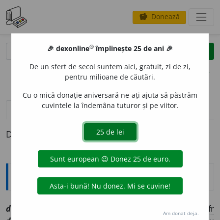
Donează
savings
®
®
🎉 dexonline
împlinește 25 de ani 🎉
caută
clear
search
De un sfert de secol suntem aici, gratuit, zi de zi,
opțiuni
pentru milioane de căutări.
Cu o mică donație aniversară ne-ați ajuta să păstrăm
cuvintele la îndemâna tuturor și pe viitor.
pronunție
(20)
volume_up
definiții (1)
Definiția cu ID-ul 1065676:
Explicative DEX
dialog
a
[
At:
PONTBRIANT, D. /
P:
di-a~
/
Pzi:
~gh
e
z
/
E:
fr
Am donat deja.