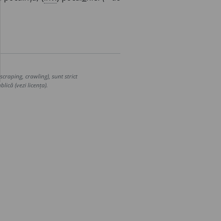
craping, crawling), sunt strict
lică (vezi licența).