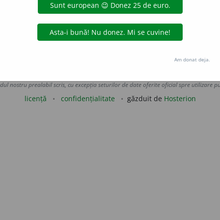
 de
LauraGellner
acțiuni
Am donat deja.
Copyright © 2004-2026 dexonline (https://dexonline.ro)
area datelor de pe acest site, inclusiv prin orice metode de extragere automată (web s
dul nostru prealabil scris, cu excepția seturilor de date oferite oficial spre utilizare pub
licență
confidențialitate
găzduit de
Hosterion