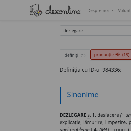
Despre noi
Volunt
®
pronunție
(13)
volume_up
definiții (1)
Definiția cu ID-ul 984336:
Sinonime
DEZLEG
A
RE
s.
1.
desfacere
(~ un
explicație, lămurire, limpezire, 
unei probleme.)
4.
(
MAT.
;
concr.
)