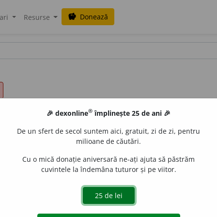
Donează
savings
ari
Resurse
®
🎉 dexonline
împlinește 25 de ani 🎉
De un sfert de secol suntem aici, gratuit, zi de zi, pentru
milioane de căutări.
Cu o mică donație aniversară ne-ați ajuta să păstrăm
cuvintele la îndemâna tuturor și pe viitor.
ui pachet.)
2.
deznodare.
(~ unui nod de la sfoară.)
3.
clarifica
precizare, rezolvare, soluție, soluționare, (
înv.
) plirofor
i
e, r
 răspuns, rezultat, soluție.
(~ unei probleme.)
5.
(
BIS.
)
iertare