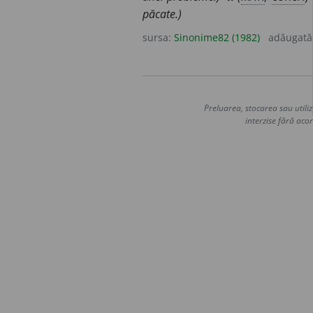
păcate.)
sursa:
Sinonime82 (1982)
adăugată
Preluarea, stocarea sau utiliz
interzise fără acor