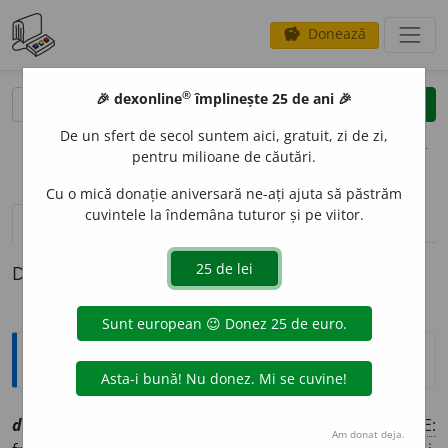
Donează
savings
®
®
🎉 dexonline
împlinește 25 de ani 🎉
caută
clear
search
De un sfert de secol suntem aici, gratuit, zi de zi,
opțiuni
pentru milioane de căutări.
Cu o mică donație aniversară ne-ați ajuta să păstrăm
cuvintele la îndemâna tuturor și pe viitor.
definiții (1)
Definiția cu ID-ul 1063393:
Explicative DEX
devor
a
vt
[
At:
HELIADE, O. I, 353 /
Pzi:
~r
e
z,
(rar)
dev
o
r
/
E:
Am donat deja.