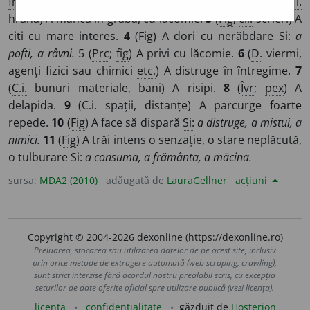
fr
dévorer
]
1
(
C.i.
prăzi) A mânca sfâșiind cu dinții.
2
(
C.i.
hrană) A mânca în grabă, cu lăcomie.
3
(
Fig
;
c.i.
scrieri) A
citi cu mare interes.
4
(
Fig
) A dori cu nerăbdare
Si:
a
pofti, a râvni.
5 (
Prc
;
fig
) A privi cu lăcomie.
6
(
D.
viermi,
agenți fizici sau chimici
etc.
) A distruge în întregime.
7
(
C.i.
bunuri materiale, bani) A risipi.
8
(
Îvr
;
pex
) A
delapida.
9
(
C.i.
spații, distanțe) A parcurge foarte
repede.
10
(
Fig
) A face să dispară
Si:
a distruge, a mistui, a
nimici.
11
(
Fig
) A trăi intens o senzație, o stare neplăcută,
o tulburare
Si:
a consuma, a frământa, a măcina.
sursa:
MDA2 (2010)
adăugată de
LauraGellner
acțiuni
Copyright © 2004-2026 dexonline (https://dexonline.ro)
Preluarea, stocarea sau utilizarea datelor de pe acest site, inclusiv
prin orice metode de extragere automată (web scraping, crawling),
sunt strict interzise fără acordul nostru prealabil scris, cu excepția
seturilor de date oferite oficial spre utilizare publică (vezi licența).
licență
confidențialitate
găzduit de
Hosterion