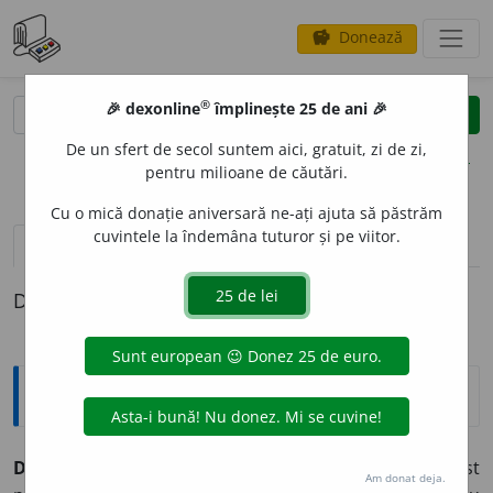
Donează
savings
®
®
🎉 dexonline
împlinește 25 de ani 🎉
caută
clear
search
De un sfert de secol suntem aici, gratuit, zi de zi,
opțiuni
pentru milioane de căutări.
Cu o mică donație aniversară ne-ați ajuta să păstrăm
cuvintele la îndemâna tuturor și pe viitor.
pronunție
(50)
volume_up
definiții (1)
Definiția cu ID-ul 859207:
Explicative DEX
DETERMIN
A
T, -Ă,
determinați, -te,
adj.
1.
Care a fost
Am donat deja.