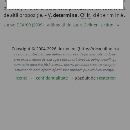
precizat, care a fost stabilit.
2.
(Despre cuvinte sau
propoziții) Al cărui sens este precizat de alt cuvânt sau
de altă propoziție. –
V.
determina.
Cf.
fr.
déterminé.
sursa:
DEX '09 (2009)
adăugată de
LauraGellner
acțiuni
Copyright © 2004-2026 dexonline (https://dexonline.ro)
Preluarea, stocarea sau utilizarea datelor de pe acest site, inclusiv
prin orice metode de extragere automată (web scraping, crawling),
sunt strict interzise fără acordul nostru prealabil scris, cu excepția
seturilor de date oferite oficial spre utilizare publică (vezi licența).
licență
confidențialitate
găzduit de
Hosterion