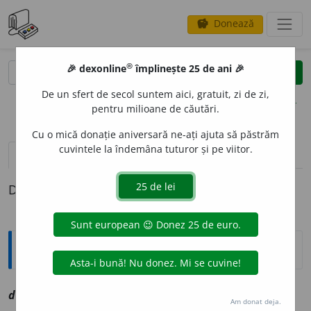
Donează
savings
®
®
🎉 dexonline
împlinește 25 de ani 🎉
caută
clear
search
De un sfert de secol suntem aici, gratuit, zi de zi,
opțiuni
pentru milioane de căutări.
Cu o mică donație aniversară ne-ați ajuta să păstrăm
cuvintele la îndemâna tuturor și pe viitor.
definiții (1)
Definiția cu ID-ul 1062001:
Explicative DEX
dest
o
inec, ~ă
a
vz
destoinic
Am donat deja.