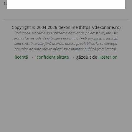
sursa:
MDA2 (2010)
adăugată de
LauraGellner
acțiuni
Copyright © 2004-2026 dexonline (https://dexonline.ro)
Preluarea, stocarea sau utilizarea datelor de pe acest site, inclusiv
prin orice metode de extragere automată (web scraping, crawling),
sunt strict interzise fără acordul nostru prealabil scris, cu excepția
seturilor de date oferite oficial spre utilizare publică (vezi licența).
licență
confidențialitate
găzduit de
Hosterion