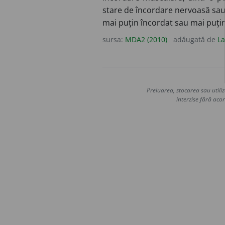
stare de încordare nervoasă sa
mai puțin încordat sau mai puți
sursa:
MDA2 (2010)
adăugată de
La
Preluarea, stocarea sau utiliz
interzise fără acor