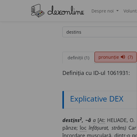
Despre noi
Volunt
®
pronunție
(7)
volume_up
definiții (1)
Definiția cu ID-ul 1061931:
Explicative DEX
2
dest
i
ns
, ~ă
a
[
At:
HELIADE, O. 
pânze;
îoc
înfășurat, strâns)
Care
încordare musculară, dintr-o 