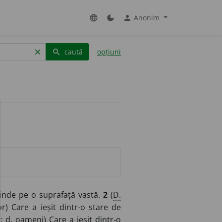
Anonim
language
dark_mode
person
caută
opțiuni
clear
search
tinde pe o suprafață vastă.
2
(
D.
r) Care a ieșit dintr-o stare de
g
;
d.
oameni) Care a ieșit dintr-o