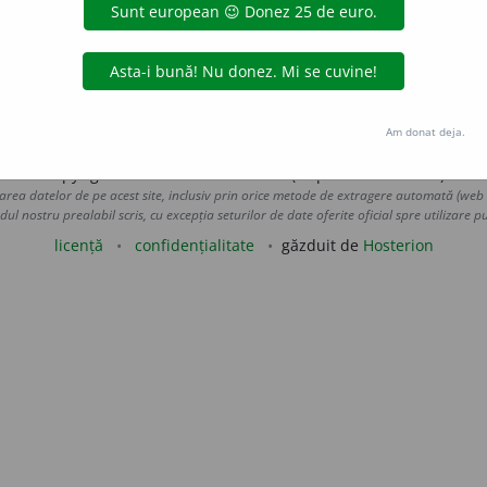
u morală
Si:
calmat, liniștit, relaxat.
5
(
D.
coarde, arcuri
etc.
;
îo
2
2
2
2
n strâns
Si:
lărgit
, relaxat
, slăbit
, slobozit
.
6
Care are forma 
uraGellner
acțiuni
Am donat deja.
Copyright © 2004-2026 dexonline (https://dexonline.ro)
area datelor de pe acest site, inclusiv prin orice metode de extragere automată (web s
dul nostru prealabil scris, cu excepția seturilor de date oferite oficial spre utilizare pub
licență
confidențialitate
găzduit de
Hosterion