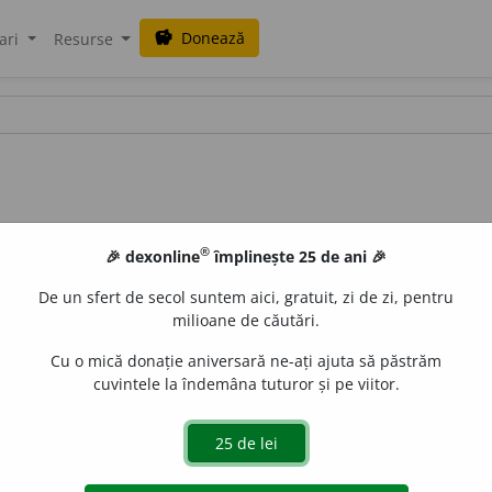
Donează
savings
ari
Resurse
®
🎉 dexonline
împlinește 25 de ani 🎉
De un sfert de secol suntem aici, gratuit, zi de zi, pentru
milioane de căutări.
Cu o mică donație aniversară ne-ați ajuta să păstrăm
cuvintele la îndemâna tuturor și pe viitor.
I, 181 /
Pl:
~nși, ~e
/
E:
destinde
]
1
(
D.
ținuturi) Care se în
 este desfășurat.
3
(
D.
mușchi,
pex
,
d.
membrele ființelo
poziție incomodă, ghemuită
Si:
îndreptat, întins, relaxat.
4
(
Fi