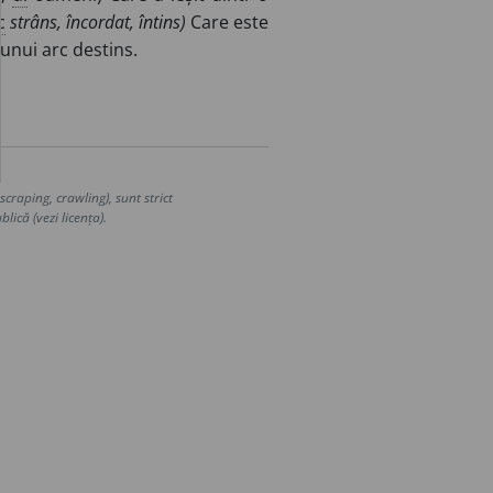
c
strâns, încordat, întins)
Care este
unui arc destins.
craping, crawling), sunt strict
lică (vezi licența).