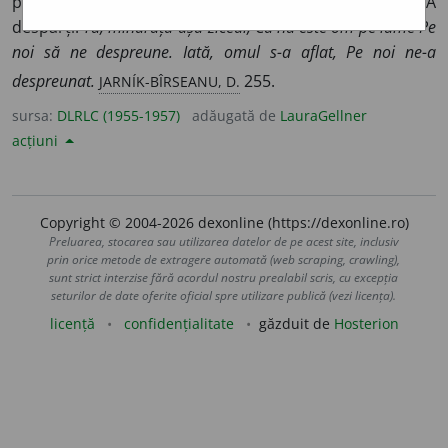
popular; despre lucruri sau ființe care sînt unite) A
despărți.
Tu, mîndruță-așa ziceai, Că nu este om pe lume Pe
noi să ne despreune. Iată, omul s-a aflat, Pe noi ne-a
JARNÍK-BÎRSEANU, D.
despreunat.
255.
sursa:
DLRLC (1955-1957)
adăugată de
LauraGellner
acțiuni
Copyright © 2004-2026 dexonline (https://dexonline.ro)
Preluarea, stocarea sau utilizarea datelor de pe acest site, inclusiv
prin orice metode de extragere automată (web scraping, crawling),
sunt strict interzise fără acordul nostru prealabil scris, cu excepția
seturilor de date oferite oficial spre utilizare publică (vezi licența).
licență
confidențialitate
găzduit de
Hosterion