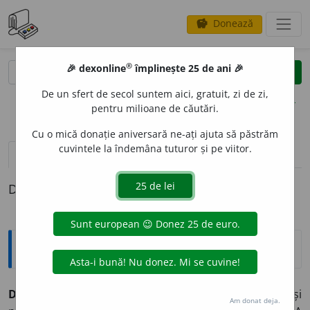
Donează
savings
®
®
🎉 dexonline
împlinește 25 de ani 🎉
caută
clear
search
De un sfert de secol suntem aici, gratuit, zi de zi,
opțiuni
pentru milioane de căutări.
Cu o mică donație aniversară ne-ați ajuta să păstrăm
cuvintele la îndemâna tuturor și pe viitor.
definiții (1)
Definiția cu ID-ul 906479:
Explicative DEX
DESPREUN
A
,
despre
u
n,
vb.
I.
Tranz.
(Învechit și
Am donat deja.