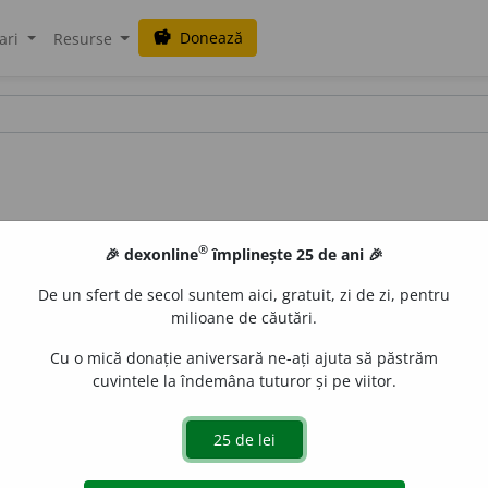
Donează
savings
ari
Resurse
®
🎉 dexonline
împlinește 25 de ani 🎉
De un sfert de secol suntem aici, gratuit, zi de zi, pentru
milioane de căutări.
Cu o mică donație aniversară ne-ați ajuta să păstrăm
cuvintele la îndemâna tuturor și pe viitor.
I.
Tranz.
1.
A despărți, a desface, a dezbina două elemente
2.
A scoate o parte dintr-o serie de lucruri de același fel; a d
C. PETRESCU, C. V.
le patru mii de lei.
29.