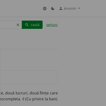
Anonim
language
dark_mode
person
caută
opțiuni
clear
search
, două lucruri, două ființe care
escompleta. ◊ (Cu privire la bani;