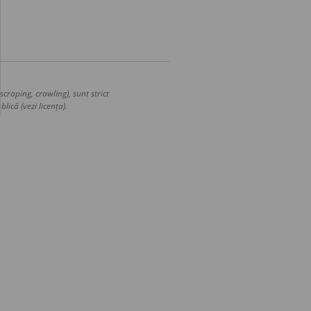
craping, crawling), sunt strict
lică (vezi licența).