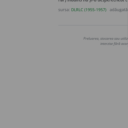
sursa:
DLRLC (1955-1957)
adăugată
Preluarea, stocarea sau utiliz
interzise fără acor