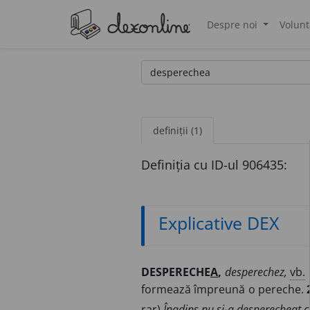
Despre noi
Volunt
®
definiții (1)
Definiția cu ID-ul 906435:
Explicative DEX
DESPERECHE
A
,
desperechez,
vb.
formează împreună o pereche.
rar)
Înadins nu și-a desperecheat ce