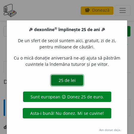
Donează
savings
®
®
🎉 dexonline
împlinește 25 de ani 🎉
caută
clear
search
De un sfert de secol suntem aici, gratuit, zi de zi,
opțiuni
pentru milioane de căutări.
Cu o mică donație aniversară ne-ați ajuta să păstrăm
cuvintele la îndemâna tuturor și pe viitor.
definiții (1)
Definiția cu ID-ul 1155524:
Ortografice DOOM
desmierd
.
Am donat deja.