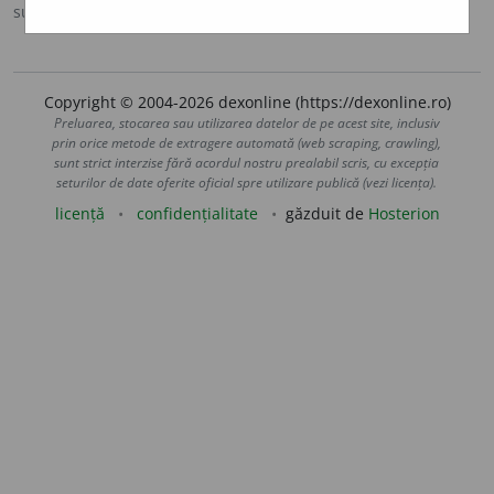
sursa:
IVO-III (1941)
adăugată de
Ladislau Strifler
acțiuni
Copyright © 2004-2026 dexonline (https://dexonline.ro)
Preluarea, stocarea sau utilizarea datelor de pe acest site, inclusiv
prin orice metode de extragere automată (web scraping, crawling),
sunt strict interzise fără acordul nostru prealabil scris, cu excepția
seturilor de date oferite oficial spre utilizare publică (vezi licența).
licență
confidențialitate
găzduit de
Hosterion