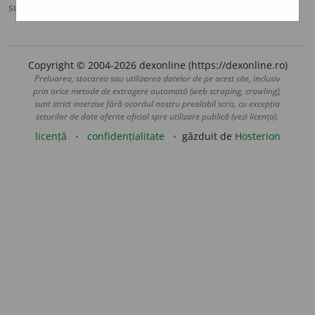
sursa:
Ortografic (2002)
adăugată de
siveco
acțiuni
Copyright © 2004-2026 dexonline (https://dexonline.ro)
Preluarea, stocarea sau utilizarea datelor de pe acest site, inclusiv
prin orice metode de extragere automată (web scraping, crawling),
sunt strict interzise fără acordul nostru prealabil scris, cu excepția
seturilor de date oferite oficial spre utilizare publică (vezi licența).
licență
confidențialitate
găzduit de
Hosterion