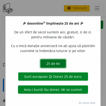
Donează
savings
®
®
🎉 dexonline
împlinește 25 de ani 🎉
caută
clear
search
De un sfert de secol suntem aici, gratuit, zi de zi,
opțiuni
pentru milioane de căutări.
Cu o mică donație aniversară ne-ați ajuta să păstrăm
cuvintele la îndemâna tuturor și pe viitor.
pronunție
(50)
volume_up
definiții (1)
Definiția cu ID-ul 239671:
Ortografice DOOM
des
i
gur
adv.
Am donat deja.