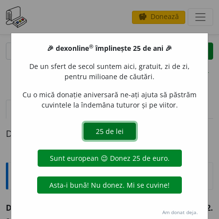
Donează
savings
®
®
🎉 dexonline
împlinește 25 de ani 🎉
caută
clear
search
De un sfert de secol suntem aici, gratuit, zi de zi,
opțiuni
pentru milioane de căutări.
Cu o mică donație aniversară ne-ați ajuta să păstrăm
cuvintele la îndemâna tuturor și pe viitor.
pronunție
(1)
volume_up
definiții (1)
Definiția cu ID-ul 983711:
Sinonime
DESFUND
A
vb.
1.
a deschide, a destupa.
(A ~ o sticlă.)
2.
Am donat deja.