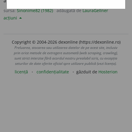
a desțeleni, (
înv.
și
reg.
) a ogorî.
(A ~ un teren.)
sursa:
Sinonime82 (1982)
adăugată de
LauraGellner
acțiuni
Copyright © 2004-2026 dexonline (https://dexonline.ro)
Preluarea, stocarea sau utilizarea datelor de pe acest site, inclusiv
prin orice metode de extragere automată (web scraping, crawling),
sunt strict interzise fără acordul nostru prealabil scris, cu excepția
seturilor de date oferite oficial spre utilizare publică (vezi licența).
licență
confidențialitate
găzduit de
Hosterion