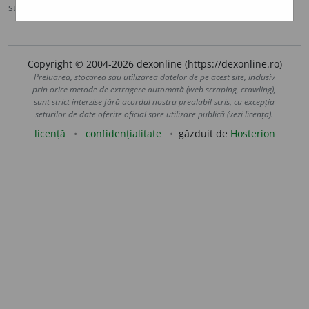
sursa:
Ortografic (2002)
adăugată de
siveco
acțiuni
Copyright © 2004-2026 dexonline (https://dexonline.ro)
Preluarea, stocarea sau utilizarea datelor de pe acest site, inclusiv
prin orice metode de extragere automată (web scraping, crawling),
sunt strict interzise fără acordul nostru prealabil scris, cu excepția
seturilor de date oferite oficial spre utilizare publică (vezi licența).
licență
confidențialitate
găzduit de
Hosterion