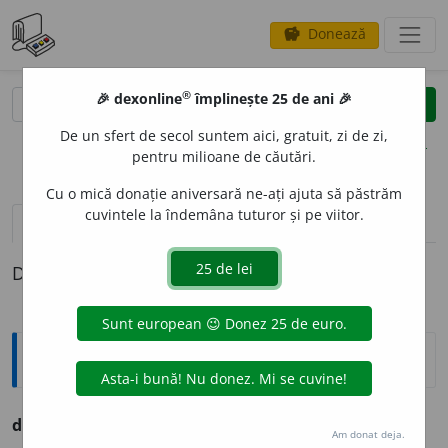
Donează
savings
®
®
🎉 dexonline
împlinește 25 de ani 🎉
caută
clear
search
De un sfert de secol suntem aici, gratuit, zi de zi,
opțiuni
pentru milioane de căutări.
Cu o mică donație aniversară ne-ați ajuta să păstrăm
cuvintele la îndemâna tuturor și pe viitor.
definiții (1)
Definiția cu ID-ul 239645:
Ortografice DOOM
desfrunz
i
re
s. f., g.-d. art.
desfrunz
i
rii;
pl.
desfrunz
i
ri
Am donat deja.