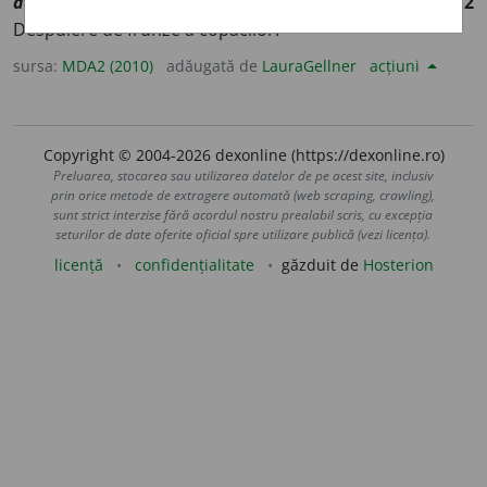
desfrunzi
]
1
Pierdere a frunzelor de către copaci.
2
Despuiere de frunze a copacilor.
sursa:
MDA2 (2010)
adăugată de
LauraGellner
acțiuni
Copyright © 2004-2026 dexonline (https://dexonline.ro)
Preluarea, stocarea sau utilizarea datelor de pe acest site, inclusiv
prin orice metode de extragere automată (web scraping, crawling),
sunt strict interzise fără acordul nostru prealabil scris, cu excepția
seturilor de date oferite oficial spre utilizare publică (vezi licența).
licență
confidențialitate
găzduit de
Hosterion