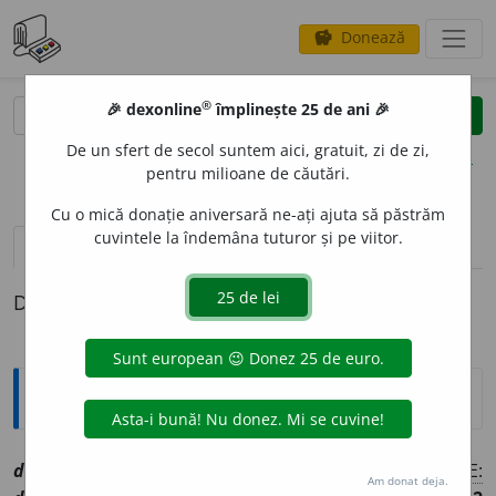
Donează
savings
®
®
🎉 dexonline
împlinește 25 de ani 🎉
caută
clear
search
De un sfert de secol suntem aici, gratuit, zi de zi,
opțiuni
pentru milioane de căutări.
Cu o mică donație aniversară ne-ați ajuta să păstrăm
cuvintele la îndemâna tuturor și pe viitor.
definiții (1)
Definiția cu ID-ul 1060432:
Explicative DEX
desfrunz
i
re
sf
[
At:
COSTINESCU /
V:
~z
a
re
/
Pl:
~ri
/
E:
Am donat deja.