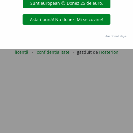
LauraGellner
acțiuni
Copyright © 2004-2026 dexonline (https://dexonline.ro)
Am donat deja.
area datelor de pe acest site, inclusiv prin orice metode de extragere automată (web s
dul nostru prealabil scris, cu excepția seturilor de date oferite oficial spre utilizare pub
licență
confidențialitate
găzduit de
Hosterion