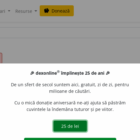
Donează
savings
ari
Resurse
®
🎉 dexonline
împlinește 25 de ani 🎉
De un sfert de secol suntem aici, gratuit, zi de zi, pentru
milioane de căutări.
Cu o mică donație aniversară ne-ați ajuta să păstrăm
cuvintele la îndemâna tuturor și pe viitor.
nz.
A indica, a numi o persoană considerând-o cea mai pot
 demnități sau a unei funcții. ♦ (Rar) A indica unei persoane
signare
(după
semn).