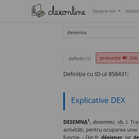
Despre noi
Volunt
®
pronunție
(34)
volume_up
definiții (1)
Definiția cu ID-ul 858431:
Explicative DEX
1
DESEMN
A
,
desemnez,
vb.
I.
Tra
activități, pentru ocuparea unei
funcție. – Din
fr.
désigner,
lat.
de