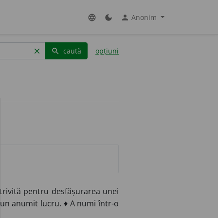
Anonim
language
dark_mode
person
caută
opțiuni
clear
search
rivită pentru desfășurarea unei
 un anumit lucru. ♦ A numi într-o