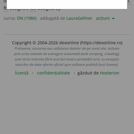
demnitate, o funcție etc., a designa. [<
desemn
+
-a,
cf.
fr.
désigner,
lat.
designare
].
sursa:
DN (1986)
adăugată de
LauraGellner
acțiuni
Copyright © 2004-2026 dexonline (https://dexonline.ro)
Preluarea, stocarea sau utilizarea datelor de pe acest site, inclusiv
prin orice metode de extragere automată (web scraping, crawling),
sunt strict interzise fără acordul nostru prealabil scris, cu excepția
seturilor de date oferite oficial spre utilizare publică (vezi licența).
licență
confidențialitate
găzduit de
Hosterion