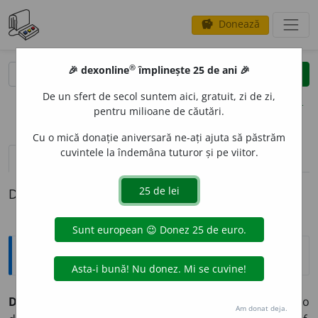
Donează
savings
®
®
🎉 dexonline
împlinește 25 de ani 🎉
caută
clear
search
De un sfert de secol suntem aici, gratuit, zi de zi,
opțiuni
pentru milioane de căutări.
Cu o mică donație aniversară ne-ați ajuta să păstrăm
cuvintele la îndemâna tuturor și pe viitor.
pronunție
(34)
volume_up
definiții (1)
Definiția cu ID-ul 404715:
Explicative DEX
DESEMN
A
vb.
I.
tr.
A indica, a numi pe cineva pentru o
Am donat deja.