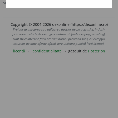
sursa:
MDO (1953)
adăugată de
Ladislau Strifler
acțiuni
Copyright © 2004-2026 dexonline (https://dexonline.ro)
Preluarea, stocarea sau utilizarea datelor de pe acest site, inclusiv
prin orice metode de extragere automată (web scraping, crawling),
sunt strict interzise fără acordul nostru prealabil scris, cu excepția
seturilor de date oferite oficial spre utilizare publică (vezi licența).
licență
confidențialitate
găzduit de
Hosterion