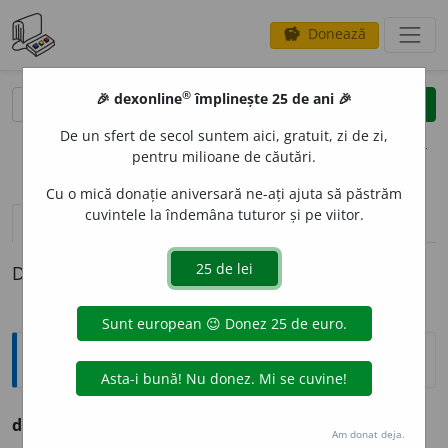
Donează
savings
®
®
🎉 dexonline
împlinește 25 de ani 🎉
caută
clear
search
De un sfert de secol suntem aici, gratuit, zi de zi,
opțiuni
pentru milioane de căutări.
Cu o mică donație aniversară ne-ați ajuta să păstrăm
cuvintele la îndemâna tuturor și pe viitor.
pronunție
(34)
volume_up
definiții (1)
Definiția cu ID-ul 1133265:
Ortografice DOOM
desemna
(«a indica»)
Am donat deja.