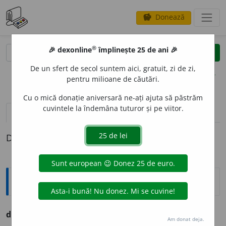
Donează
savings
®
®
🎉 dexonline
împlinește 25 de ani 🎉
caută
clear
search
De un sfert de secol suntem aici, gratuit, zi de zi,
opțiuni
pentru milioane de căutări.
Cu o mică donație aniversară ne-ați ajuta să păstrăm
cuvintele la îndemâna tuturor și pe viitor.
pronunție
(4)
volume_up
definiții (1)
Definiția cu ID-ul 1154888:
Ortografice DOOM
descifrez
.
Am donat deja.