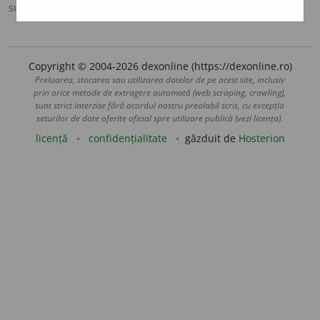
sursa:
IVO-III (1941)
adăugată de
Ladislau Strifler
acțiuni
Copyright © 2004-2026 dexonline (https://dexonline.ro)
Preluarea, stocarea sau utilizarea datelor de pe acest site, inclusiv
prin orice metode de extragere automată (web scraping, crawling),
sunt strict interzise fără acordul nostru prealabil scris, cu excepția
seturilor de date oferite oficial spre utilizare publică (vezi licența).
licență
confidențialitate
găzduit de
Hosterion