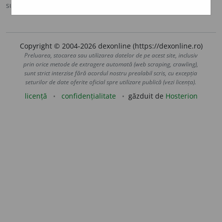
sursa:
Ortografic (2002)
adăugată de
siveco
acțiuni
Copyright © 2004-2026 dexonline (https://dexonline.ro)
Preluarea, stocarea sau utilizarea datelor de pe acest site, inclusiv
prin orice metode de extragere automată (web scraping, crawling),
sunt strict interzise fără acordul nostru prealabil scris, cu excepția
seturilor de date oferite oficial spre utilizare publică (vezi licența).
licență
confidențialitate
găzduit de
Hosterion