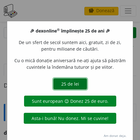
Donează
savings
®
®
🎉 dexonline
împlinește 25 de ani 🎉
caută
clear
search
De un sfert de secol suntem aici, gratuit, zi de zi,
opțiuni
pentru milioane de căutări.
Cu o mică donație aniversară ne-ați ajuta să păstrăm
cuvintele la îndemâna tuturor și pe viitor.
pronunție
(50)
volume_up
definiții (1)
Definiția cu ID-ul 239309:
Ortografice DOOM
der
a
nj
s. n., pl.
der
a
njuri
Am donat deja.