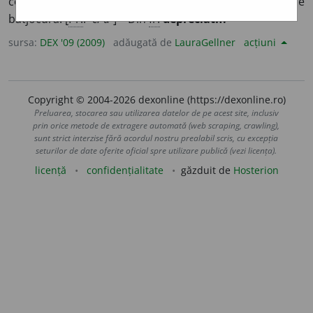
considerație sau dispreț, care conține o notă de
batjocură. [
Pr.
:
-ci-a-
] – Din
fr.
dépréciatif.
sursa:
DEX '09 (2009)
adăugată de
LauraGellner
acțiuni
Copyright © 2004-2026 dexonline (https://dexonline.ro)
Preluarea, stocarea sau utilizarea datelor de pe acest site, inclusiv
prin orice metode de extragere automată (web scraping, crawling),
sunt strict interzise fără acordul nostru prealabil scris, cu excepția
seturilor de date oferite oficial spre utilizare publică (vezi licența).
licență
confidențialitate
găzduit de
Hosterion