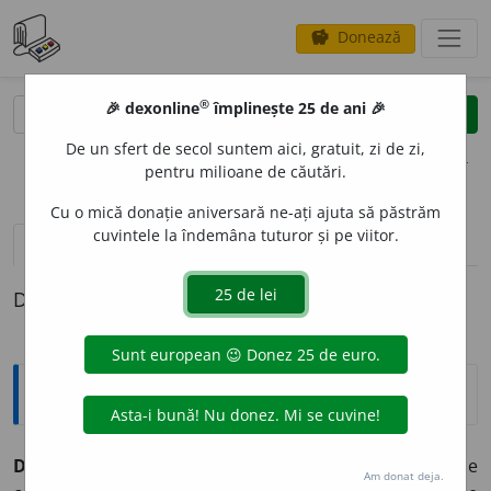
Donează
savings
®
®
🎉 dexonline
împlinește 25 de ani 🎉
caută
clear
search
De un sfert de secol suntem aici, gratuit, zi de zi,
opțiuni
pentru milioane de căutări.
Cu o mică donație aniversară ne-ați ajuta să păstrăm
cuvintele la îndemâna tuturor și pe viitor.
pronunție
(1)
volume_up
definiții (1)
Definiția cu ID-ul 857848:
Explicative DEX
DEPRECIAT
I
V, -Ă,
depreciativi, -e,
adj.
Care arată lipsă de
Am donat deja.