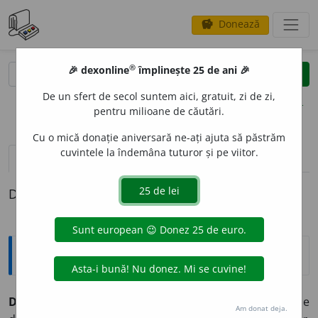
Donează
savings
®
®
🎉 dexonline
împlinește 25 de ani 🎉
caută
clear
search
De un sfert de secol suntem aici, gratuit, zi de zi,
opțiuni
pentru milioane de căutări.
Cu o mică donație aniversară ne-ați ajuta să păstrăm
cuvintele la îndemâna tuturor și pe viitor.
definiții (1)
Definiția cu ID-ul 404582:
Explicative DEX
DEPRAV
A
vb.
I.
refl.
A fi desfrînat, decăzut; a se
Am donat deja.