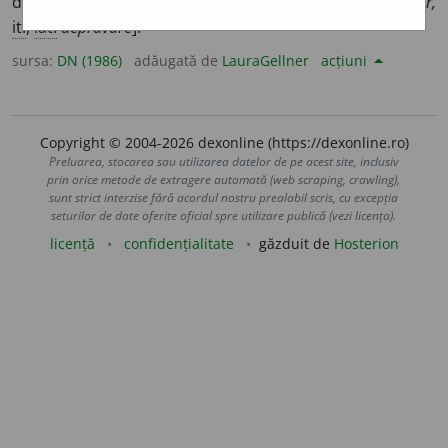
descompune din punct de vedere moral. [<
fr.
dépraver,
it.
,
lat.
depravare
].
sursa:
DN (1986)
adăugată de
LauraGellner
acțiuni
Copyright © 2004-2026 dexonline (https://dexonline.ro)
Preluarea, stocarea sau utilizarea datelor de pe acest site, inclusiv
prin orice metode de extragere automată (web scraping, crawling),
sunt strict interzise fără acordul nostru prealabil scris, cu excepția
seturilor de date oferite oficial spre utilizare publică (vezi licența).
licență
confidențialitate
găzduit de
Hosterion