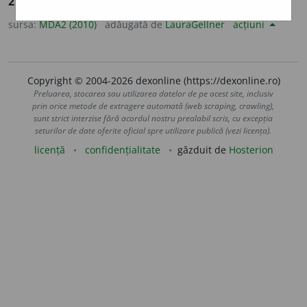
2
Diferență.
sursa:
MDA2 (2010)
adăugată de
LauraGellner
acțiuni
Copyright © 2004-2026 dexonline (https://dexonline.ro)
Preluarea, stocarea sau utilizarea datelor de pe acest site, inclusiv
prin orice metode de extragere automată (web scraping, crawling),
sunt strict interzise fără acordul nostru prealabil scris, cu excepția
seturilor de date oferite oficial spre utilizare publică (vezi licența).
licență
confidențialitate
găzduit de
Hosterion