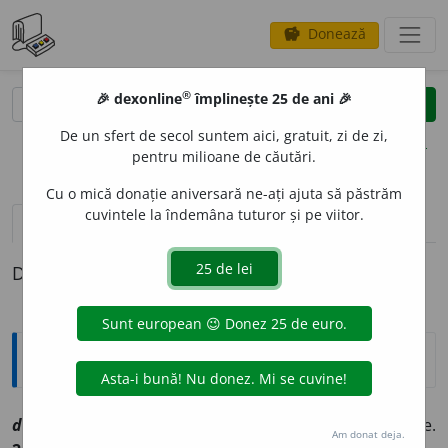
Donează
savings
®
®
🎉 dexonline
împlinește 25 de ani 🎉
caută
clear
search
De un sfert de secol suntem aici, gratuit, zi de zi,
opțiuni
pentru milioane de căutări.
Cu o mică donație aniversară ne-ați ajuta să păstrăm
cuvintele la îndemâna tuturor și pe viitor.
pronunție
(50)
volume_up
definiții (1)
Definiția cu ID-ul 1058098:
Explicative DEX
1
deoseb
i
t
sn
[
At:
MDA
ms
/
E:
deosebi
]
1
(
Înv
) Despărțire.
Am donat deja.