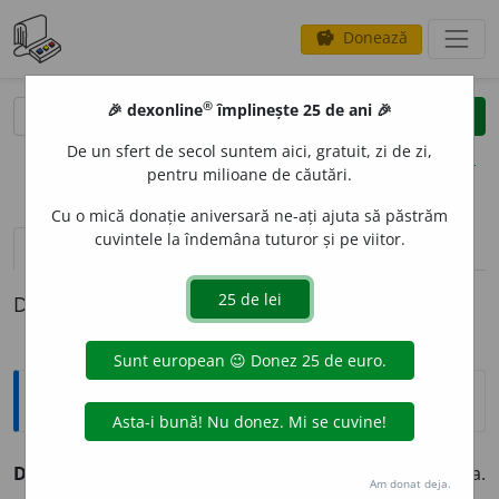
Donează
savings
®
®
🎉 dexonline
împlinește 25 de ani 🎉
caută
clear
search
De un sfert de secol suntem aici, gratuit, zi de zi,
opțiuni
pentru milioane de căutări.
Cu o mică donație aniversară ne-ați ajuta să păstrăm
cuvintele la îndemâna tuturor și pe viitor.
definiții (1)
Definiția cu ID-ul 857590:
Explicative DEX
DENSIFIC
A
,
dens
i
fic,
vb.
I.
Tranz.
și
refl.
A (se) condensa.
Am donat deja.