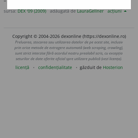
– Din
fr.
densifier.
sursa:
DEX '09 (2009)
adăugată de
LauraGellner
acțiuni
Copyright © 2004-2026 dexonline (https://dexonline.ro)
Preluarea, stocarea sau utilizarea datelor de pe acest site, inclusiv
prin orice metode de extragere automată (web scraping, crawling),
sunt strict interzise fără acordul nostru prealabil scris, cu excepția
seturilor de date oferite oficial spre utilizare publică (vezi licența).
licență
confidențialitate
găzduit de
Hosterion