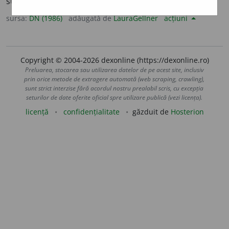
substanță, din sol; denitra. [
Cf.
fr.
dénitrifier
].
sursa:
DN (1986)
adăugată de
LauraGellner
acțiuni
Copyright © 2004-2026 dexonline (https://dexonline.ro)
Preluarea, stocarea sau utilizarea datelor de pe acest site, inclusiv
prin orice metode de extragere automată (web scraping, crawling),
sunt strict interzise fără acordul nostru prealabil scris, cu excepția
seturilor de date oferite oficial spre utilizare publică (vezi licența).
licență
confidențialitate
găzduit de
Hosterion