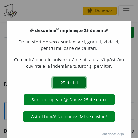
Donează
savings
®
®
🎉 dexonline
împlinește 25 de ani 🎉
caută
clear
search
De un sfert de secol suntem aici, gratuit, zi de zi,
opțiuni
pentru milioane de căutări.
Cu o mică donație aniversară ne-ați ajuta să păstrăm
cuvintele la îndemâna tuturor și pe viitor.
definiții (1)
Definiția cu ID-ul 367495:
Explicative DEX
DENITRIFIC
A
vb.
I.
tr.
A îndepărta azotul dintr-o
Am donat deja.