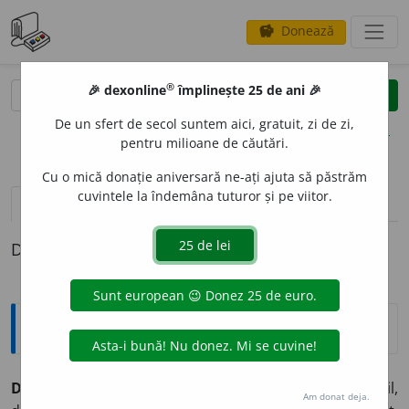
Donează
savings
®
®
🎉 dexonline
împlinește 25 de ani 🎉
caută
clear
search
De un sfert de secol suntem aici, gratuit, zi de zi,
opțiuni
pentru milioane de căutări.
Cu o mică donație aniversară ne-ați ajuta să păstrăm
cuvintele la îndemâna tuturor și pe viitor.
pronunție
(50)
volume_up
definiții (1)
Definiția cu ID-ul 857333:
Explicative DEX
DEMN, -Ă,
demni, -e,
adj.
1.
Vrednic (de...). ♦ Capabil,
Am donat deja.