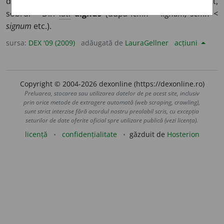
destoinic.
2.
Care impune respect; respectabil; rezervat,
sobru. – Din
lat.
dignus
(după
lemn < lignum, semn <
signum
etc.).
sursa:
DEX '09 (2009)
adăugată de
LauraGellner
acțiuni
Copyright © 2004-2026 dexonline (https://dexonline.ro)
Preluarea, stocarea sau utilizarea datelor de pe acest site, inclusiv
prin orice metode de extragere automată (web scraping, crawling),
sunt strict interzise fără acordul nostru prealabil scris, cu excepția
seturilor de date oferite oficial spre utilizare publică (vezi licența).
licență
confidențialitate
găzduit de
Hosterion